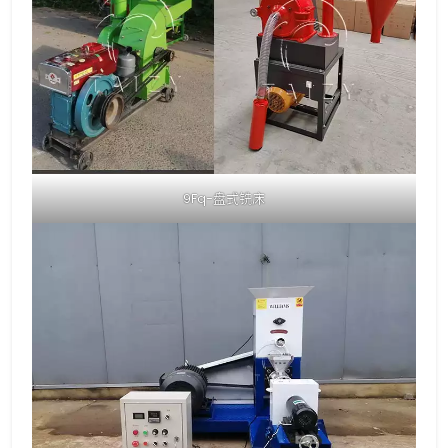
9Fq-盘式铣床