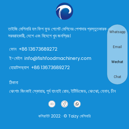
তাইজি মেশিনারি হল ফিশ ফুড পেলেট মেশিনের পেশাদার প্রস্তুতকারক এবং
Whatsapp
সরবরাহকারী, দেশে এবং বিদেশে খুব জনপ্রিয়।
Email
ফোন
+86 13673689272
ই-মেইল
info@fishfoodmachinery.com
Wechat
হোয়াটসঅ্যাপ
+86 13673689272
Chat
ঠিকানা
ঝেংশাং জিংকাই স্কোয়ার, পূর্ব হাংহাই রোড, ইটিডিজেড, ঝেংঝো, হেনান, চীন
কপিরাইট 2022 · © Taizy মেশিনারি