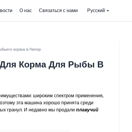
вости
О нас
Связаться с нами
Русский
ыбьего корма в Нигер
 Для Корма Для Рыбы В
еимуществами: широким спектром применения,
оэтому эта машина хорошо принята среди
вых гранул. И недавно мы продали
плавучий