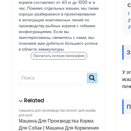
кормов составляет от 40 кг до 1000 кг в
С
час. Помимо отдельных машин, мы также
1
хорошо разбираемся в проектировании
и интеграции комплексных линий по
2
производству рыбных кормов с гибкими
3
конфигурациями. Если вы
заинтересованы, свяжитесь с нами, мы
поможем вам добиться большего успеха
в области аквакультуры.
З
Прочитать полную биографию
У э
иск
поч
П
машина для производства пеллет для корма
для рыб
Машина Для Производства Корма
Для Собак | Машина Для Кормления