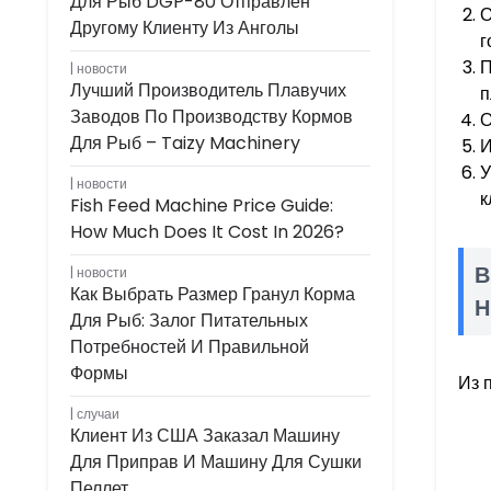
Для Рыб DGP-80 Отправлен
О
Другому Клиенту Из Анголы
г
П
новости
Лучший Производитель Плавучих
п
Заводов По Производству Кормов
О
Для Рыб – Taizy Machinery
И
У
новости
к
Fish Feed Machine Price Guide:
How Much Does It Cost In 2026?
В
новости
Как Выбрать Размер Гранул Корма
Н
Для Рыб: Залог Питательных
Потребностей И Правильной
Формы
Из 
случаи
Клиент Из США Заказал Машину
Для Приправ И Машину Для Сушки
Пеллет.