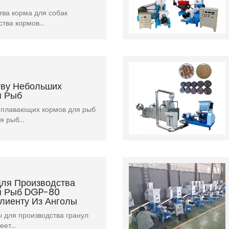
тва корма для собак
ства кормов…
тву Небольших
я Рыб
у плавающих кормов для рыб
ля рыб…
ля Производства
я Рыб DGP-80
лиенту Из Анголы
для производства гранул
меет…