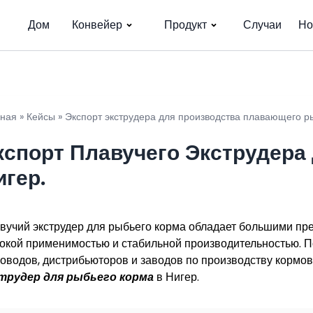
Дом
Конвейер
Продукт
Случаи
Но
вная
»
Кейсы
»
Экспорт экструдера для производства плавающего р
кспорт Плавучего Экструдера
игер.
вучий экструдер для рыбьего корма обладает большими пр
окой применимостью и стабильной производительностью. П
оводов, дистрибьюторов и заводов по производству кормо
трудер для рыбьего корма
в Нигер.