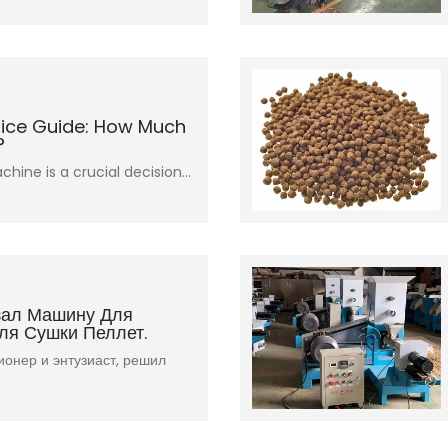
rice Guide: How Much
?
achine is a crucial decision…
зал Машину Для
ля Сушки Пеллет.
ионер и энтузиаст, решил