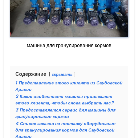
машина для гранулирования кормов
Содержание
скрывать
1
Представление этого клиента из Саудовской
Аравии
2
Какие особенности машины привлекают
этого клиента, чтобы снова выбрать нас?
3
Предоставляется сервис для машины для
гранулирования кормов
4
Список заказов на поставку оборудования
для гранулирования кормов для Саудовской
Аравии