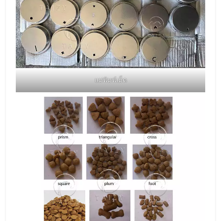
แม่พิมพ์เม็ด