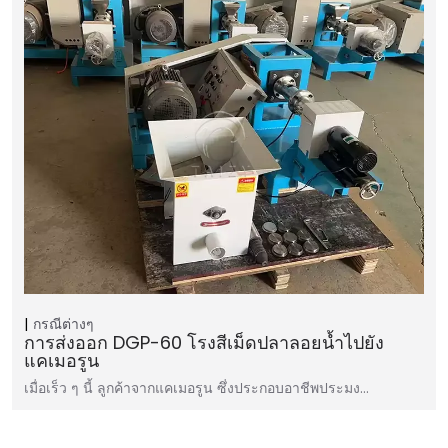
กรณีต่างๆ
การส่งออก DGP-60 โรงสีเม็ดปลาลอยน้ำไปยัง
แคเมอรูน
เมื่อเร็ว ๆ นี้ ลูกค้าจากแคเมอรูน ซึ่งประกอบอาชีพประมง…